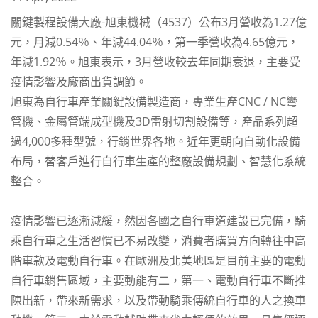
關鍵製程設備大廠-旭東機械（4537）公布3月營收為1.27億
元，月減0.54％、年減44.04％，第一季營收為4.65億元，
年減1.92％。旭東表示，3月營收較去年同期衰退，主要受
疫情影響及廠商出貨調節。
旭東為自行車產業關鍵設備製造商，專業生產CNC / NC彎
管機、金屬管端成型機及3D雷射切割設備等，產品系列超
過4,000多種型號，行銷世界各地。近年更朝向自動化設備
布局，替客戶進行自行車生產的整廠設備規劃、智慧化系統
整合。
疫情影響已逐漸減緩，然因各國之自行車道建設已完備，騎
乘自行車之生活習慣已不易改變，消費者購買方向轉往中高
階車款及電動自行車。在歐洲及北美地區是目前主要的電動
自行車銷售區域，主要動能有二，第一、電動自行車不斷推
陳出新，帶來新需求，以及帶動騎乘傳統自行車的人之換車